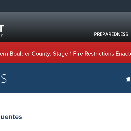
PREPAREDNESS
rn Boulder County; Stage 1 Fire Restrictions Enact
US
cuentes