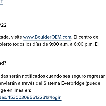
RT
4/22
zada, visite
www.BoulderOEM.com
. El centro de
erto todos los días de 9:00 a.m. a 6:00 p.m. El
ad?
adas serán notificados cuando sea seguro regresar
 enviarán a través del Sistema Everbridge (puede
dge en línea en:
index/453003085612231#/login