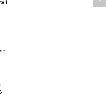
te 1
 de
l
6