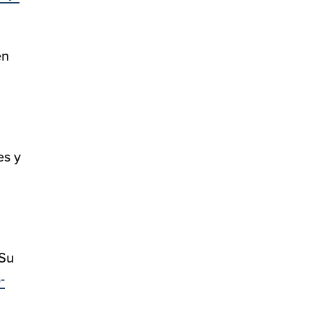
en
es y
 Su
-