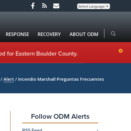
Select Language
▼
RESPONSE
RECOVERY
ABOUT ODM
ed for Eastern Boulder County.
/
Alert
/
Incendio Marshall Preguntas Frecuentes
Follow ODM Alerts
RSS Feed